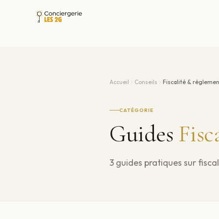
Accueil
Conseils
Fiscalité & régleme
CATÉGORIE
Guides
Fisc
3
guide
s
pratique
s
sur
fisca