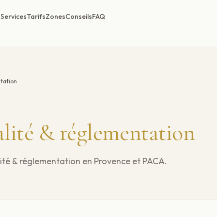
Services
Tarifs
Zones
Conseils
FAQ
ntation
alité & réglementation
lité & réglementation
en Provence et PACA.