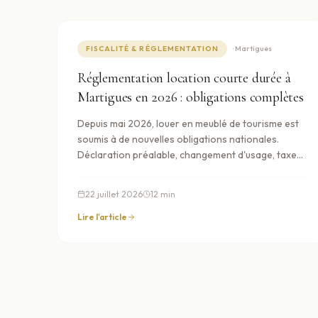
FISCALITÉ & RÉGLEMENTATION
·
Martigues
Réglementation location courte durée à
Martigues en 2026 : obligations complètes
Depuis mai 2026, louer en meublé de tourisme est
soumis à de nouvelles obligations nationales.
Déclaration préalable, changement d'usage, taxe
de séjour, fiscalité réformée : voici ce que vous
devez savoir si vous louez — ou envisagez de louer
22 juillet 2026
12
min
— un bien à Martigues ou en PACA, avec les règles
spécifiques de chaque commune.
Lire l'article