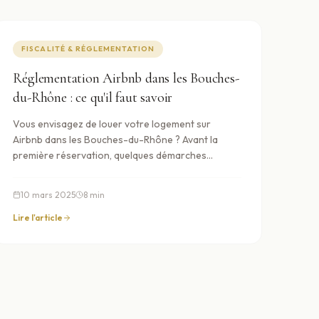
FISCALITÉ & RÉGLEMENTATION
Réglementation Airbnb dans les Bouches-
du-Rhône : ce qu'il faut savoir
Vous envisagez de louer votre logement sur
Airbnb dans les Bouches-du-Rhône ? Avant la
première réservation, quelques démarches
administratives s'imposent. Elles varient selon que
votre bien est une résidence principale ou
10 mars 2025
8
min
secondaire, et selon la commune.
Lire l'article