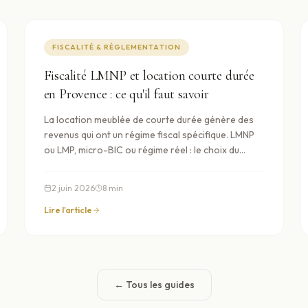
FISCALITÉ & RÉGLEMENTATION
Fiscalité LMNP et location courte durée
en Provence : ce qu'il faut savoir
La location meublée de courte durée génère des
revenus qui ont un régime fiscal spécifique. LMNP
ou LMP, micro-BIC ou régime réel : le choix du
régime peut significativement impacter votre
imposition. Voici les points essentiels à
2 juin 2026
8
min
comprendre avant de vous lancer — sans
remplacer les conseils d'un comptable.
Lire l'article
← Tous les guides