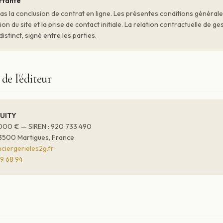
rtante
as la conclusion de contrat en ligne. Les présentes conditions général
ion du site et la prise de contact initiale. La relation contractuelle de ge
distinct, signé entre les parties.
 de l'éditeur
QUITY
1 000 € — SIREN : 920 733 490
3500 Martigues, France
iergerieles2g.fr
9 68 94