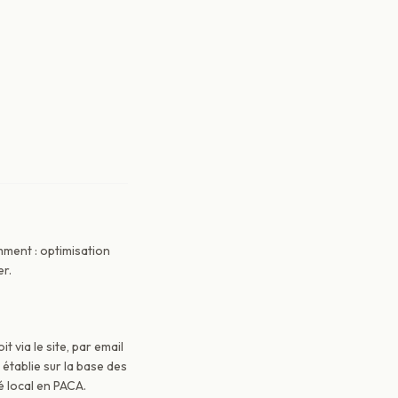
mment : optimisation
er.
 via le site, par email
st établie sur la base des
é local en PACA.