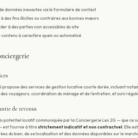
de données inexactes via le formulaire de contact
te à des fins illicites ou contraires aux bonnes mœurs
der à des parties non accessibles du site
e contenu à caractère spam ou automatisé
onciergerie
ices
 propose des services de gestion locative courte durée, incluant nota
es voyageurs, coordination du ménage et de l'entretien, et suivi réguli
antie de revenus
 potentiel locatif communiquée par la Conciergerie Les 2G — que ce soit
— est fournie à titre
strictement indicatif et non contractuel
. Elle e
rées du bien, de sa localisation et des données disponibles sur le march