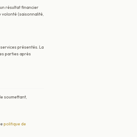
n résultat financier
volonté (saisonnalité,
 services présentés. La
les parties après
 le soumettant,
re
politique de