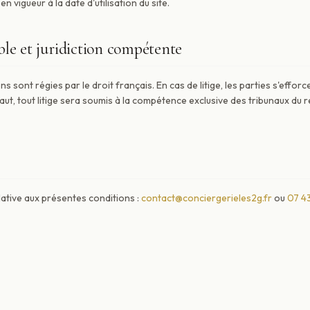
en vigueur à la date d'utilisation du site.
able et juridiction compétente
s sont régies par le droit français. En cas de litige, les parties s'effor
aut, tout litige sera soumis à la compétence exclusive des tribunaux du 
lative aux présentes conditions :
contact@conciergerieles2g.fr
ou
07 43