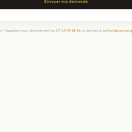
Envoyer ma demande
n ? Appelez-nous directement au
07 43 39 68 94
ou écrivez à
contact@concierg