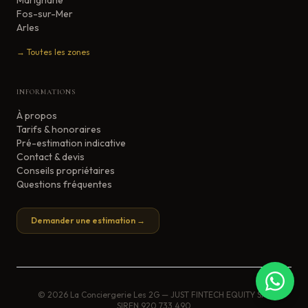
Marignane
Fos-sur-Mer
Arles
→ Toutes les zones
INFORMATIONS
À propos
Tarifs & honoraires
Pré-estimation indicative
Contact & devis
Conseils propriétaires
Questions fréquentes
Demander une estimation →
©
2026
La Conciergerie Les 2G — JUST FINTECH EQUITY SAS
SIREN
920 733 490