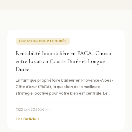
LOCATION COURTE DURÉE
Rentabilité Immobilière en PACA : Choisir
entre Location Courte Durée et Longue
Durée
En tant que propriétaire bailleur en Provence-Alpes-
Côte d'Azur (PACA), la question de la meilleure
stratégie locative pour votre bien est centrale. Le
choix entre la location courte durée et la location
longue durée impacte directement votre rentabilité,
22 juin 2026
7
min
votre gestion quotidienne et la valorisation de votre
patrimoine. Chaque option présente des avantages et
Lire l'article
des inconvénients spécifiques, particulièrement dans
une région aussi dynamique et prisée que la PACA. La