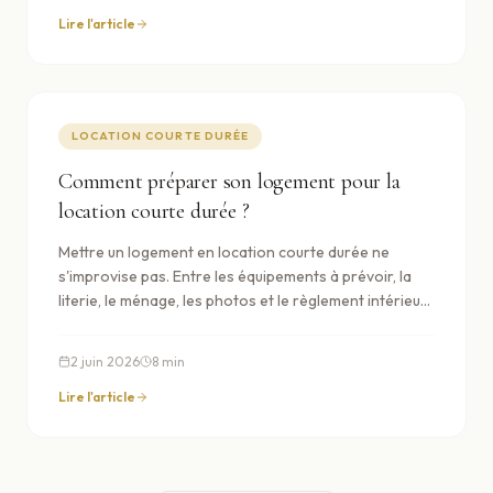
touristique en week-end et en été.
Lire l'article
LOCATION COURTE DURÉE
Comment préparer son logement pour la
location courte durée ?
Mettre un logement en location courte durée ne
s'improvise pas. Entre les équipements à prévoir, la
literie, le ménage, les photos et le règlement intérieur,
il y a une liste de préparatifs qui, bien faits, évitent
90% des mauvais avis. Voici notre checklist de
2 juin 2026
8
min
propriétaires.
Lire l'article