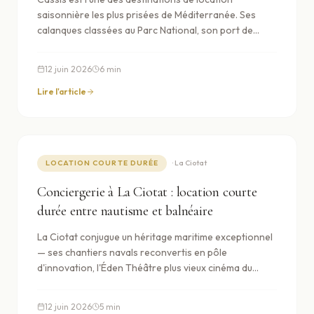
exhaustive pour vous accompagner pas à pas. Suivez
saisonnière les plus prisées de Méditerranée. Ses
ce guide complet pour une première mise en location
calanques classées au Parc National, son port de
réussie, de la préparation administrative à la gestion
pêche pittoresque et son AOC viticole en font une
quotidienne, en minimisant les erreurs et en
adresse internationale avec des tarifs locatifs parmi
optimisant l'expérience de vos futurs voyageurs.
12 juin 2026
6
min
les plus élevés de la région. Avant de mettre votre
logement en location, voici ce qu'il faut savoir.
Lire l'article
LOCATION COURTE DURÉE
·
La Ciotat
Conciergerie à La Ciotat : location courte
durée entre nautisme et balnéaire
La Ciotat conjugue un héritage maritime exceptionnel
— ses chantiers navals reconvertis en pôle
d'innovation, l'Éden Théâtre plus vieux cinéma du
monde — et une attractivité balnéaire croissante
entre Cassis et Bandol. Pour un propriétaire, c'est un
12 juin 2026
5
min
marché à double profil : professionnel en semaine,