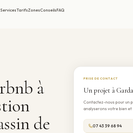
Services
Tarifs
Zones
Conseils
FAQ
PRISE DE CONTACT
irbnb à
Un projet à
Gard
tion
Contactez-nous pour un 
analyserons votre bien e
assin de
07 43 39 68 94