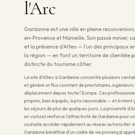
l'Arc
Gardanne est une ville en pleine reconversion
en-Provence et Marseille. Son passé minier, s
et la présence d'Alteo — l'un des principaux e
la région — en font un territoire de clientèle p
distincte du tourisme côtier.
Le site d'Alteo à Gardanne concentre plusieurs centa
et génère un flux constant de prestataires, ingénieurs 
déplacement depuis toute l'Europe. Ces professionne
propres, bien équipés, à prix raisonnable — et évitent
les séjours de plus de quelques jours. La proximité d'
en voiture) renforce l'attractivité de Gardanne pour une
souhaite accéder rapidement au réseau autoroutier A5
Gardanne bénéficie d'un cadre de vie provençal appréc