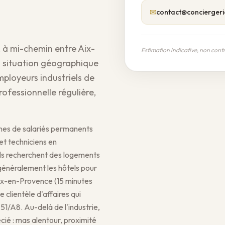
✉
contact@conciergeri
, à mi-chemin entre Aix-
Estimation indicative, non cont
a situation géographique
mployeurs industriels de
rofessionnelle régulière,
ines de salariés permanents
et techniciens en
ls recherchent des logements
 généralement les hôtels pour
Aix-en-Provence (15 minutes
 clientèle d'affaires qui
1/A8. Au-delà de l'industrie,
ié : mas alentour, proximité