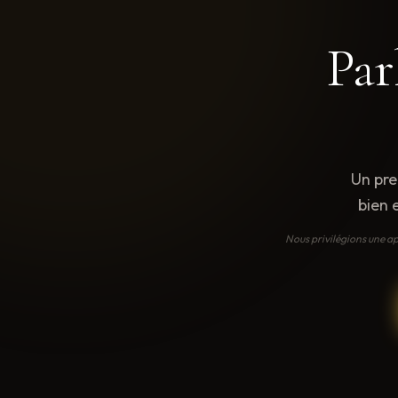
Par
Un pre
bien 
Nous privilégions une ap