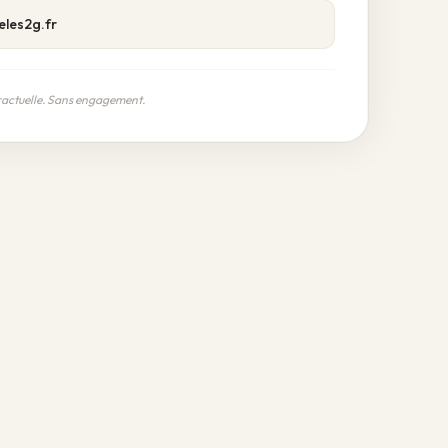
eles2g.fr
ractuelle. Sans engagement.