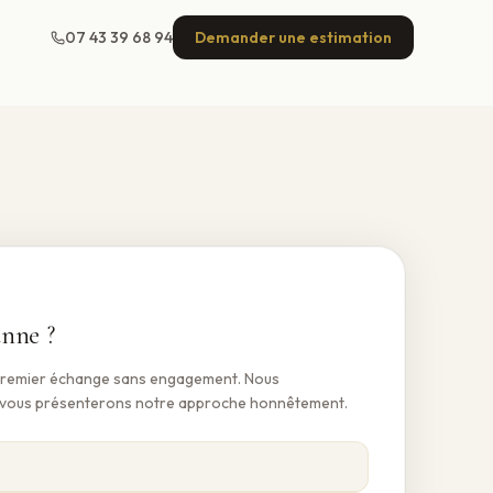
07 43 39 68 94
Demander une estimation
anne
?
premier échange sans engagement. Nous
t vous présenterons notre approche honnêtement.