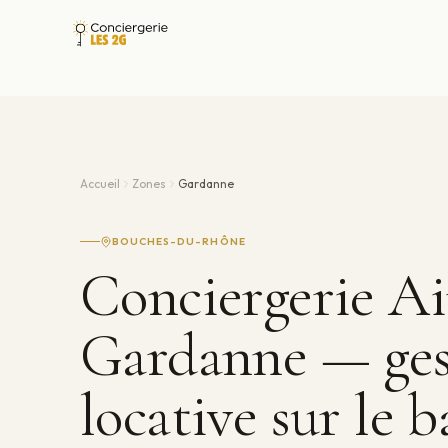
Accueil
Zones
Gardanne
BOUCHES-DU-RHÔNE
Conciergerie A
Gardanne — ges
locative sur le b