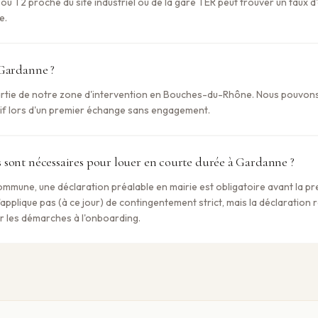
o ou T2 proche du site industriel ou de la gare TER peut trouver un taux 
e.
 Gardanne ?
artie de notre zone d'intervention en Bouches-du-Rhône. Nous pouvons
atif lors d'un premier échange sans engagement.
sont nécessaires pour louer en courte durée à Gardanne ?
mune, une déclaration préalable en mairie est obligatoire avant la pr
applique pas (à ce jour) de contingentement strict, mais la déclaration r
r les démarches à l'onboarding.