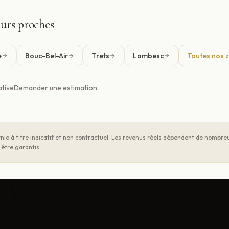
eurs proches
e
Bouc-Bel-Air
Trets
Lambesc
Toutes nos 
ative
Demander une estimation
nie à titre indicatif et non contractuel. Les revenus réels dépendent de nombreux
être garantis.