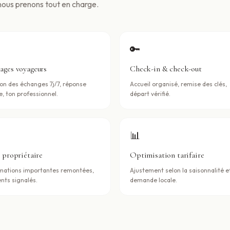
nous prenons tout en charge.
🔑
ages voyageurs
Check-in & check-out
on des échanges 7j/7, réponse
Accueil organisé, remise des clés,
e, ton professionnel.
départ vérifié.
📊
i propriétaire
Optimisation tarifaire
mations importantes remontées,
Ajustement selon la saisonnalité et
ents signalés.
demande locale.