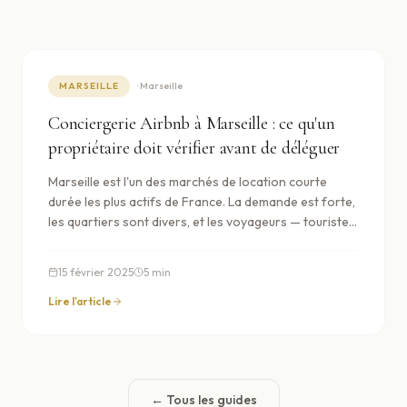
MARSEILLE
·
Marseille
Conciergerie Airbnb à Marseille : ce qu'un
propriétaire doit vérifier avant de déléguer
Marseille est l'un des marchés de location courte
durée les plus actifs de France. La demande est forte,
les quartiers sont divers, et les voyageurs — touristes,
professionnels, familles — sont nombreux. Mais
déléguer la gestion de votre bien à Marseille ne
15 février 2025
5
min
s'improvise pas. Voici les points à absolument vérifier.
Lire l'article
← Tous les guides